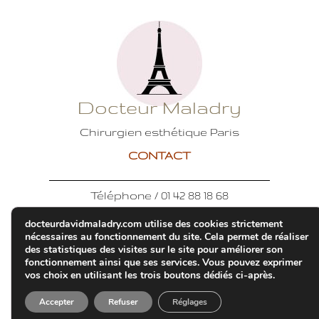
Docteur Maladry
Chirurgien esthétique Paris
CONTACT
Téléphone / 01 42 88 18 68
36 avenue Théophile Gautier
docteurdavidmaladry.com utilise des cookies strictement
nécessaires au fonctionnement du site. Cela permet de réaliser
75016 PARIS
des statistiques des visites sur le site pour améliorer son
E-mail :
fonctionnement ainsi que ses services. Vous pouvez exprimer
vos choix en utilisant les trois boutons dédiés ci-après.
assistante.drmaladry@gmail.com
Accepter
Refuser
Réglages
Mentions légales