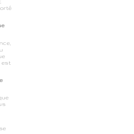
t
porté
ue
nce,
ou
ue
 est
te
que
us
 se