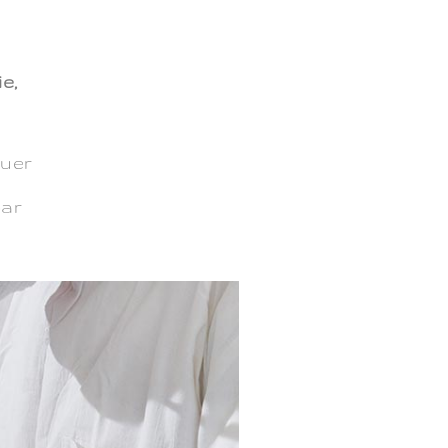
e,
tuer
par