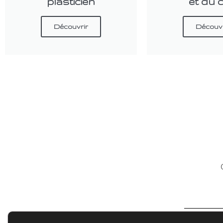
plasticien
et du 
Découvrir
Découvr