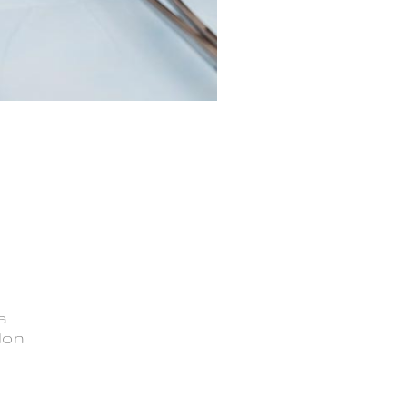
a
elon