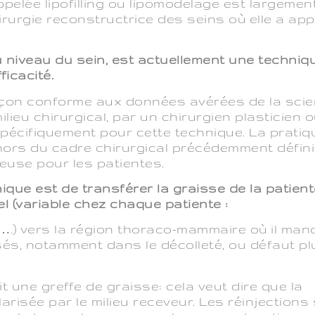
ppelée lipofilling ou lipomodelage est largemen
hirurgie reconstructrice des seins où elle a ap
 niveau du sein, est actuellement une techniq
icacité.
açon conforme aux données avérées de la scie
milieu chirurgical, par un chirurgien plasticien 
pécifiquement pour cette technique. La pratiq
hors du cadre chirurgical précédemment défini
use pour les patientes.
nique est de transférer la graisse de la patien
el (variable chez chaque patiente :
….) vers la région thoraco-mammaire où il man
sés, notamment dans le décolleté, ou défaut pl
t une greffe de graisse: cela veut dire que la
arisée par le milieu receveur. Les réinjections