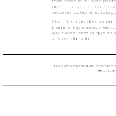
font dans le muscle pecto
prothèses, ou dans l’ense
reconstructions autologu
Dans les cas des reconst
transfert graisseux est c
pour améliorer la qualité 
volume du sein.
Pour des raisons de confidentia
les photo