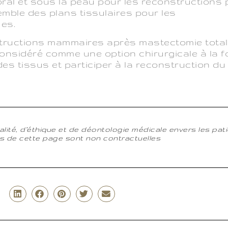
ral et sous la peau pour les reconstructions 
mble des plans tissulaires pour les
es.
ructions mammaires après mastectomie totale
onsidéré comme une option chirurgicale à la f
des tissus et participer à la reconstruction du
lité, d’éthique et de déontologie médicale envers les pati
s de cette page sont non contractuelles