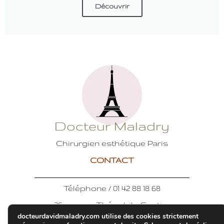
Découvrir
Docteur Maladry
Chirurgien esthétique Paris
CONTACT
Téléphone / 01 42 88 18 68
36 avenue Théophile Gautier
docteurdavidmaladry.com utilise des cookies strictement
75016 PARIS