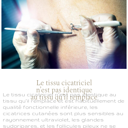
Le tissu cicatriciel
n’est pas identique
Le tissu cicatriciel n’est pas identique au
au tissu qu’il remplace
tissu qu’il remplace et est habituellement de
qualité fonctionnelle inférieure, les
cicatrices cutanées sont plus sensibles au
rayonnement ultraviolet, les glandes
sudoripares, et les follicules pileux ne se